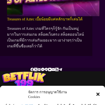
Treasures of Aztec เบี้ยน้อยมีแค่หลักบาทก็เล่นได้
Treasures of Aztec เกมที่ใครๆก็รู้จัก กันเป็นหมู่
มากในการเล่นเกม สล็อตเว็บตรง สล็อตออนไลน์
เป็นเกมที่มีการเล่นกันเยอะมาก เอาง่ายๆว่าเป็น
เกมที่ขึ้นชื่อเลยก็ว่าได้
จัดการ การอนุญาตใช้งาน
Cookies
สล็อตออนไลน์ เปิดให้บริการมาแล้วกว่า 8 ปี สล็อต คาสิ