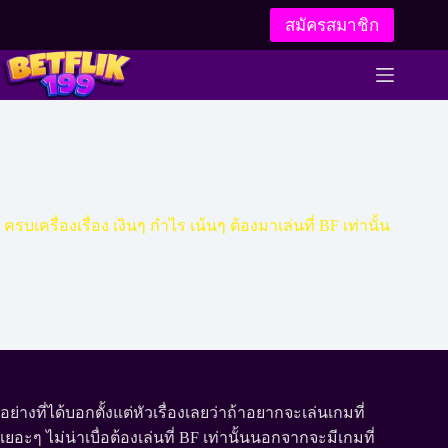
Skip
สมัครสมาชิก
to
content
ครบเครื่องเรื่อง เงินๆ กำไร เน้นๆ ต้องมาเล่นที่ BF เท่านั้น
อย่างที่ได้บอกตั้งแต่หัวเรื่องเลยว่าถ้าอยากจะเล่นเกมที่
เยอะๆ ไม่น่าเบื่อต้องเล่นที่ BF เท่านั้นนอกจากจะมีเกมที่