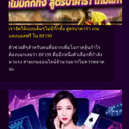
เราจัดให้แบบเต็มๆไม่มีกั๊กทั้ง สูตรบาคาร่า เกม
แทงบอลฟรี ใน BF199
ตัวช่วยดีๆสำหรับคนที่อยากเพิ่มโอกาสลุ้นกำไร
ต้องบอกเลยว่า BF199 คืออีกหนึ่งตัวเลือกที่กำลัง
มาแรง สายเกมออนไลน์จำนวนมากไม่ควรพลาด
น่ะ