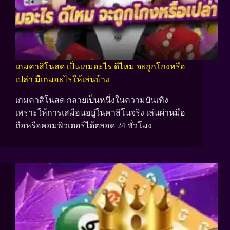
เกมคาสิโนสด เป็นเกมอะไร ดีไหม จะถูกโกงหรือ
เปล่า มีเกมอะไรให้เล่นบ้าง
เกมคาสิโนสด กลายเป็นหนึ่งในความบันเทิง
เพราะให้การเสมือนอยู่ในคาสิโนจริง เล่นผ่านมือ
ถือหรือคอมพิวเตอร์ได้ตลอด 24 ชั่วโมง