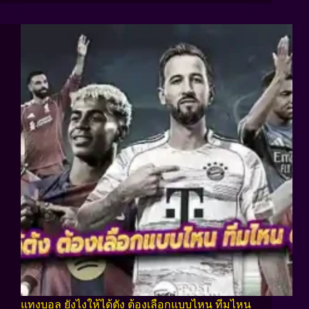
แทงบอล ยังไงให้ได้ตัง ต้องเลือกแบบไหน ทีมไหน