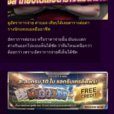
ดูอัตราการจ่าย ค่าบอล เทียบได้เลยตารางต่อตา
รางนักแทงบอลมืออาชีพ
อัตราการต่อรอง หรือราคาจ่ายนั้น มันจะแตก
ต่างกันออกไปแบบเห็นได้ชัด ว่าทีมไหนเหนือกว่า
ด้อยกว่า เพราะอัตราการจ่ายที่เห็นได้ชัด