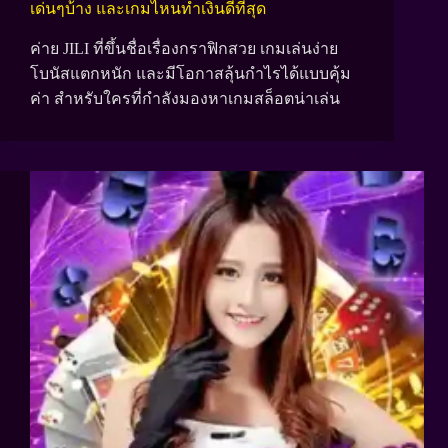
เด่นๆบ้าง และเกมไหนทำเงินดีที่สุด
ค่าย JILI ที่ขึ้นชื่อเรื่องกราฟิกสวย เกมเล่นง่าย
โบนัสแตกหนัก และมีโอกาสลุ้นกำไรได้แบบคุ้ม
ค่า สำหรับใครที่กำลังมองหาเกมสล็อตน่าเล่น