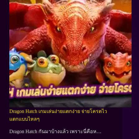
Dragon Hatch เกมเล่นง่ายแตกง่าย จ่ายโครตไว
แตกแบบไหลๆ
Dragon Hatch กันมาบ้างแล้ว เพราะนี่คือห…