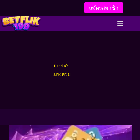
Skip
สมัครสมาชิก
to
content
ป้ายกำกับ
แทงหวย