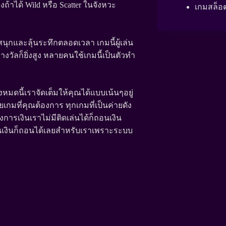
ถ้าได้ Wild หรือ Scatter ในจังหวะ
เกมสล็อ
สนุกและลุ้นระทึกตลอดเวลา เกมนี้ผู้เล่น
างวัลก็ยิ่งสูง หลายคนใช้เกมนี้เป็นตัวทำ
้งหมดนี้เราจัดเต็มให้คุณได้แบบเน้นๆอยู่
ายเกมที่คุณต้องการ ทุกเกมที่เป็นค่ายดัง
องการเงินเราไม่มีติดเล่นได้ก็ถอนเงิน
ถอนเงินก็ถอนได้เลยสำหรับเราเพราะระบบ