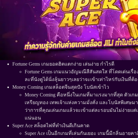
Fortune Gems เกมยอดฮิตแตกง่าย เล่นง่าย กำไรดี
Fortune Gems เกมแนวอัญมณีสีสันสดใส ที่โดดเด่นเรื่
ละที่นังดูได้นั่งลุ้นยาวๆเลยว่าจะเข้าเท่าไหร่กับเงินที่ต้อ
Money Coming เกมสล็อตจีนสุดปัง โบนัสเข้าไว
Money Coming คือหนึ่งในเกมที่มาแรงมากที่สุด ตัวเ
เหรียญทอง เทพเจ้าแห่งความมั่งคั่ง และโบนัสพิเศษ
ว่าการที่คุณเล่นเกมแล้วจะเข้าแต่ละรอบมันไม่ง่ายแต่
แน่นอน
Super Ace สล็อตไพ่ที่ทำเงินดีเกินคาด
Super Ace เป็นอีกเกมที่เล่นกันเยอะ เกมนี้มีกลิ่นอายคา