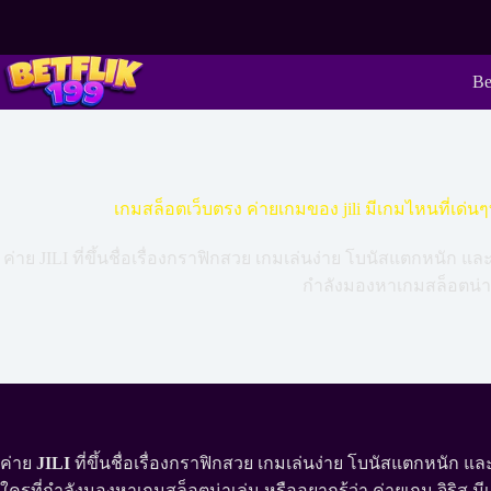
Skip
to
content
Be
เกมสล็อตเว็บตรง ค่ายเกมของ jili มีเกมไหนที่เด่นๆ
ค่าย JILI ที่ขึ้นชื่อเรื่องกราฟิกสวย เกมเล่นง่าย โบนัสแตกหนัก แ
กำลังมองหาเกมสล็อตน่า
ค่าย
JILI
ที่ขึ้นชื่อเรื่องกราฟิกสวย เกมเล่นง่าย โบนัสแตกหนัก แ
ใครที่กำลังมองหาเกมสล็อตน่าเล่น หรืออยากรู้ว่า ค่ายเกม จิริส 