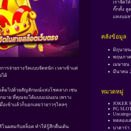
เราจัดให
กั๊กทั้ง 
แทงบอลฟ
คลังข้อมูล
มิถุนายน
พฤษภาค
เมษายน 
องการจ่ายรางวัลแบบจัดหนัก เวลาเข้าแต่
มีนาคม 
งได้
กมเต็มไปด้วยสัญลักษณ์แห่งโชคลาภ เช่น
หมวดหมู่
มากมาย ที่คุณจะได้แบบแน่นอน เพราะ
JOKER 
เมื่อเข้าแล้วก็บอกเลยว่ายาวๆไหลๆ
PG SLO
Uncatego
ทดลองเล
สิโนผสมกับสล็อต ทำให้รู้สึกตื่นเต้น
บาคาร่า