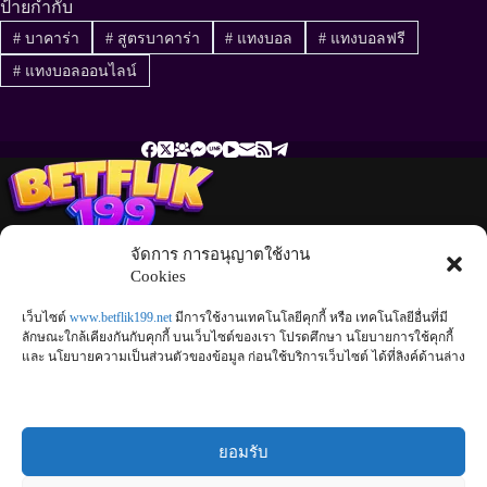
ป้ายกำกับ
#
บาคาร่า
#
สูตรบาคาร่า
#
แทงบอล
#
แทงบอลฟรี
#
แทงบอลออนไลน์
จัดการ การอนุญาตใช้งาน
Cookies
สล็อตออนไลน์ เปิดให้บริการมาแล้วกว่า 8 ปี สล็อต คาสิ
เว็บไซต์
www.betflik199.net
มีการใช้งานเทคโนโลยีคุกกี้ หรือ เทคโนโลยีอื่นที่มี
โน ยิงปลา บาคาร่า รูเล็ต ไฮโล เดิมพันบอล หวย มวย เกม
ลักษณะใกล้เคียงกันกับคุกกี้ บนเว็บไซต์ของเรา โปรดศึกษา นโยบายการใช้คุกกี้
อีสปอร์ต ผ่านมือถือ คอมพิวเตอร์ แท็ปเล็ต ได้ตลอด 24
และ นโยบายความเป็นส่วนตัวของข้อมูล ก่อนใช้บริการเว็บไซต์ ได้ที่ลิงค์ด้านล่าง
ชั่วโมง ที่ BETFLIK 199 เท่านั้น เล่นกับเว็บเราไม่ขาดทุน
และไม่ถูกโกงเหมือน BETFLIX แบรนด์อื่นแน่นอน เพราะ
เราคือ เบอร์ 1 ของวงการเกมสล็อตประเทศไทย 2026
ยอมรับ