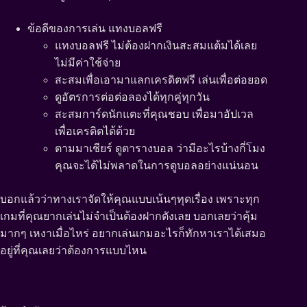
ข้อดีของการเล่น แทงบอลฟรี
แทงบอลฟรี ไม่ต้องฝากเงินสะสมแต้มได้เลย
ไม่มีค่าใช้จ่าย
สะสมเพื่อเอามาแลกเครดิตฟรี เล่นเพื่อต่อยอด
ดูอัตรการต่อต่อลองได้ทุกคู่ทุกวัน
สะสมการ์ดนักแตะที่คุณชอบ เพื่อมาอัปเวล
เพื่อเครดิตได้ด้วย
ตามมาเชียร์ ดูตารางบอล ว่ามีอะไรบ้างกี่โมง
คุณจะได้ไม่พลาดในการดูบอลอย่างแน่นอน
บอกแล้วว่าทางเราจัดให้คุณแบบเน้นๆทุดเรื่อง เพราะทุก
เกมที่คุณยากเล่นไม่จำเป็นต้องฝากตังเลย บอกเลยว่าคุ้ม
มากๆ เหงาเมื่อไหร่ อยากเล่นเกมอะไรก็ทักหาเราได้เสมอ
อยู่ที่คุณเลยว่าต้องการแบบไหน